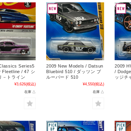
lassics Series5
2009 New Models / Datsun
2009 H
 Fleetline / 47 シ
Bluebird 510 / ダッツン ブ
/ Dodg
リ－トライン
ルーバード 510
ッジチャ
¥3,626
(税込)
¥4,550
(税込)
在庫 △
在庫 △