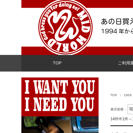
TOP
ご利用
TOP
2009
表示切替：
14件中1件～