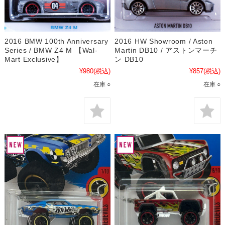
2016 BMW 100th Anniversary
2016 HW Showroom / Aston
Series / BMW Z4 M 【Wal-
Martin DB10 / アストンマーチ
Mart Exclusive】
ン DB10
¥980
(税込)
¥857
(税込)
在庫 ○
在庫 ○