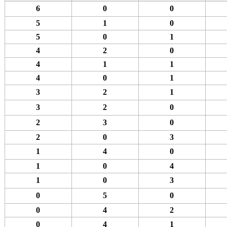
6
0
0
5
1
0
5
0
1
4
2
0
4
1
1
4
0
1
3
2
1
3
2
0
2
3
0
2
0
3
1
4
0
1
0
4
1
0
3
0
5
0
0
4
2
0
4
1