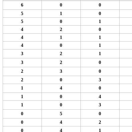
6
0
0
5
1
0
5
0
1
4
2
0
4
1
1
4
0
1
3
2
1
3
2
0
2
3
0
2
0
3
1
4
0
1
0
4
1
0
3
0
5
0
0
4
2
0
4
1